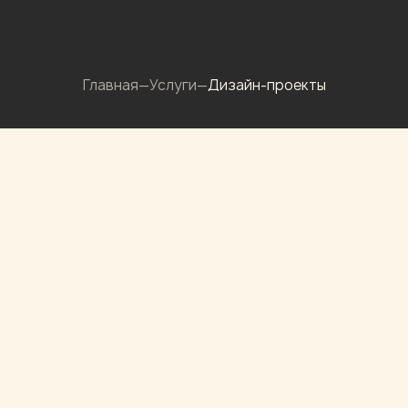
Главная
—
Услуги
—
Дизайн-проекты
[
об услуге
]
ДИЗАЙН-ПРОЕКТ ОТ ENTERIO —
ПРОДУМАННОЕ
ПРОСТРАНСТВО, В КОТОРОМ
ЭСТЕТИКА РАБОТАЕТ НА ВАШ
ОБРАЗ ЖИЗНИ
Начинаем с ваших задач, привычек, бюджетных
ориентиров и особенностей объекта. Выстраиваем
планировку, согласовываем стилистическое
направление и переводим концепцию в наглядные